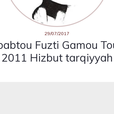
29/07/2017
abtou Fuzti Gamou T
2011 Hizbut tarqiyyah