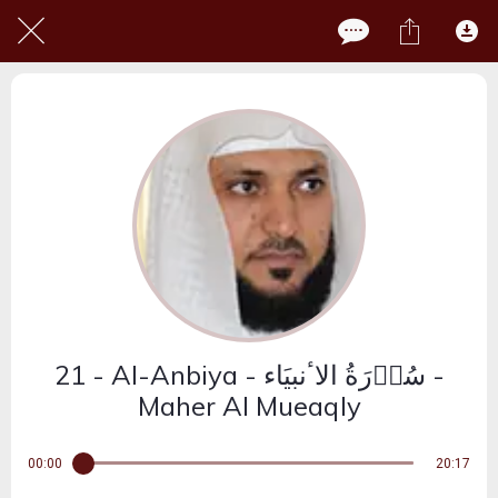
21 - Al-Anbiya - سُوۡرَةُ الاٴنبیَاء -
Maher Al Mueaqly
00:00
20:17