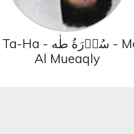
 - سُوۡرَةُ طٰه - Maher
Al Mueaqly