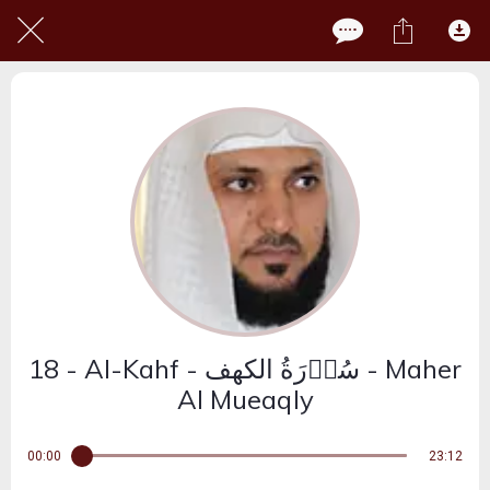
18 - Al-Kahf - سُوۡرَةُ الکهف - Maher
Al Mueaqly
00:00
23:12