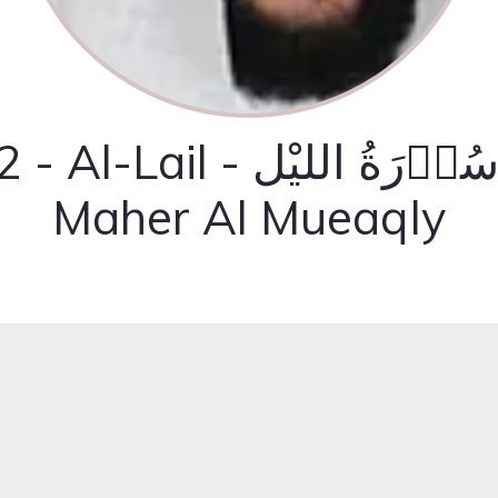
- Al-Lail - سُوۡرَةُ اللیْل -
Maher Al Mueaqly