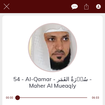
54 - Al-Qamar - سُوۡرَةُ القَمَر -
Maher Al Mueaqly
00:00
06:03