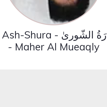
-Shura - سُوۡرَةُ الشّوریٰ
- Maher Al Mueaqly